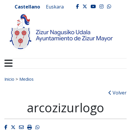
Ayuntamiento de Zizur
Ir al contenido
Castellano
Euskara
facebook
twitter
youtube
instagr
whats
Buscar:
Inicio
>
Medios
Volver
arcozizurlogo
Facebook
Twitter
Email
Imprimir
Whatsapp