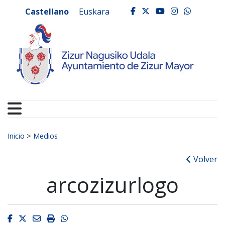
Ayuntamiento de Zizur
Ir al contenido
Castellano
Euskara
facebook
twitter
youtube
instagr
whats
Buscar:
Inicio
>
Medios
Volver
arcozizurlogo
Facebook
Twitter
Email
Imprimir
Whatsapp