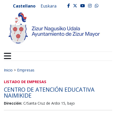
Ayuntamiento de Zizur
Ir al contenido
Castellano
Euskara
facebook
twitter
youtube
instagr
whats
Buscar:
Inicio
>
Empresas
LISTADO DE EMPRESAS
CENTRO DE ATENCIÓN EDUCATIVA
NAIMIKIDE
Dirección:
C/Santa Cruz de Ardoi 15, bajo