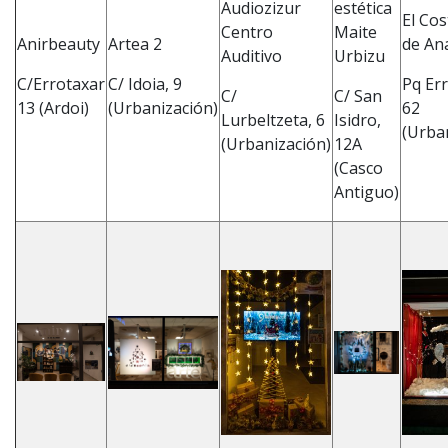
Audiozizur
estética
El Co
Centro
Maite
Anirbeauty
Artea 2
de An
Auditivo
Urbizu
C/Errotaxar
C/ Idoia, 9
Pq Er
C/
C/ San
13 (Ardoi)
(Urbanización)
62
Lurbeltzeta, 6
Isidro,
(Urba
(Urbanización)
12A
(Casco
Antiguo)