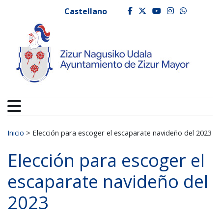
Ayuntamiento de Zizur
Ir al contenido
Castellano
facebook
twitter
youtube
instagr
whats
Buscar:
Inicio
>
Elección para escoger el escaparate navideño del 2023
Elección para escoger el
escaparate navideño del
2023