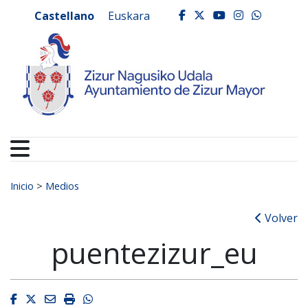
Ayuntamiento de Zizur
Ir al contenido
Castellano
Euskara
facebook
twitter
youtube
instagr
whats
Buscar:
Inicio
>
Medios
Volver
puentezizur_eu
Facebook
Twitter
Email
Imprimir
Whatsapp