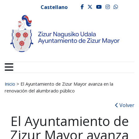
Ayuntamiento de Zizur
Ir al contenido
Castellano
facebook
twitter
youtube
instagr
whats
Buscar:
Inicio
>
El Ayuntamiento de Zizur Mayor avanza en la
renovación del alumbrado público
Volver
El Ayuntamiento de
Zizur Mayor avanza