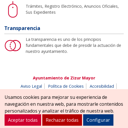
Trámites, Registro Electrónico, Anuncios Oficiales,
Sus Expedientes
Transparencia
La transparencia es uno de los principios
fundamentales que debe de presidir la actuación de
nuestro ayuntamiento.
Ayuntamiento de Zizur Mayor
Aviso Legal
Política de Cookies
Accesibilidad
Aviso de privacidad
Buzón de denuncias
Usamos cookies para mejorar su experiencia de
Parque Erreniega parkea, s/n | 31180 Zizur Mayor-Zizur
navegación en nuestra web, para mostrarle contenidos
Nagusia (NAVARRA-NAFARROA)
personalizados y analizar el tráfico de nuestra web.
Tel. 948 181900
ayuntamiento@zizurmayor.es
Aceptar todas
Rechazar todas
Configurar