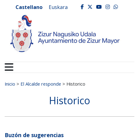
Ayuntamiento de Zizur
Ir al contenido
Castellano
Euskara
facebook
twitter
youtube
instagr
whats
Buscar:
Inicio
>
El Alcalde responde
>
Historico
Historico
Buzón de sugerencias