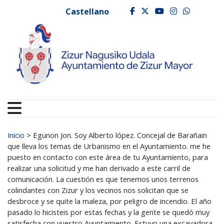
Ayuntamiento de Zizur
Ir al contenido
Castellano
facebook
twitter
youtube
instagr
whats
Buscar:
Inicio
>
Egunon Jon. Soy Alberto lópez. Concejal de Barañain
que lleva los temas de Urbanismo en el Ayuntamiento. me he
puesto en contacto con este área de tu Ayuntamiento, para
realizar una solicitud y me han derivado a este carril de
comunicación. La cuestión es que tenemos unos terrenos
colindantes con Zizur y los vecinos nos solicitan que se
desbroce y se quite la maleza, por peligro de incendio. El año
pasado lo hicisteis por estas fechas y la gente se quedó muy
satisfecha con vuestro Ayuntamiento. Estuvo una excavadora