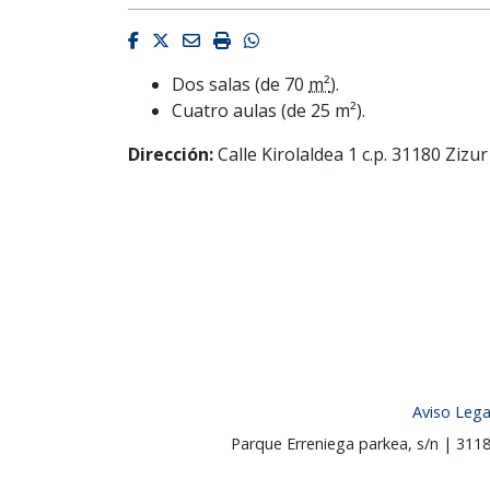
Facebook
Twitter
Email
Imprimir
Whatsapp
Dos salas (de 70
m²
).
Cuatro aulas (de 25 m²).
Dirección:
Calle Kirolaldea 1 c.p. 31180 Ziz
Aviso Lega
Parque Erreniega parkea, s/n | 31