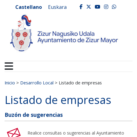
Ayuntamiento de Zizur
Ir al contenido
Castellano
Euskara
facebook
twitter
youtube
instagr
whats
Buscar:
Inicio
>
Desarrollo Local
>
Listado de empresas
Listado de empresas
Buzón de sugerencias
Realice consultas o sugerencias al Ayuntamiento