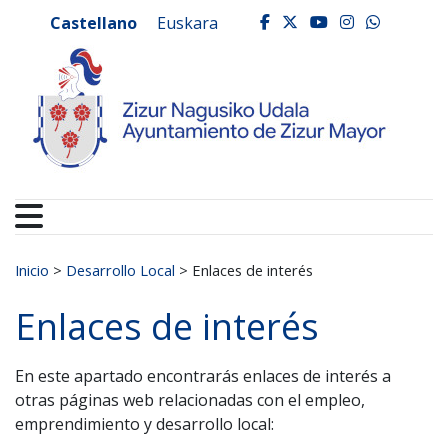
Ayuntamiento de Zizur
Ir al contenido
Castellano
Euskara
facebook
twitter
youtube
instagr
whats
Buscar:
Inicio
>
Desarrollo Local
>
Enlaces de interés
Enlaces de interés
En este apartado encontrarás enlaces de interés a
otras páginas web relacionadas con el empleo,
emprendimiento y desarrollo local: