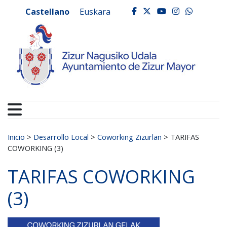
Ayuntamiento de Zizur
Ir al contenido
Castellano
Euskara
facebook
twitter
youtube
instagr
whats
Buscar:
Inicio
>
Desarrollo Local
>
Coworking Zizurlan
>
TARIFAS
COWORKING (3)
TARIFAS COWORKING
(3)