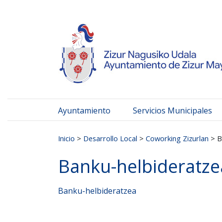
Ayuntamiento de Zizur
Ir al contenido
Ayuntamiento
Servicios Municipales
Buscar:
Inicio
>
Desarrollo Local
>
Coworking Zizurlan
>
B
Banku-helbideratze
Banku-helbideratzea