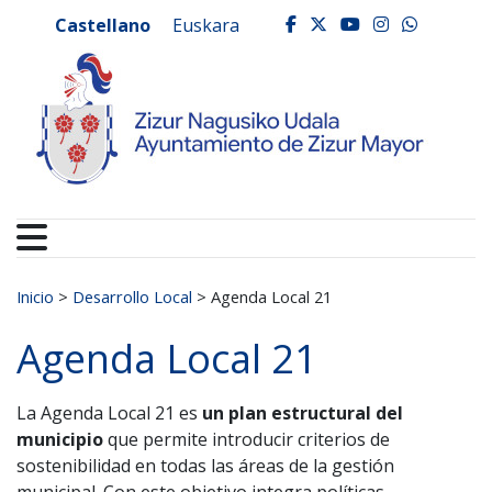
Ayuntamiento de Zizur
Ir al contenido
Castellano
Euskara
facebook
twitter
youtube
instagr
whats
Buscar:
Inicio
>
Desarrollo Local
>
Agenda Local 21
Agenda Local 21
La Agenda Local 21 es
un plan estructural del
municipio
que permite introducir criterios de
sostenibilidad en todas las áreas de la gestión
municipal. Con este objetivo integra políticas