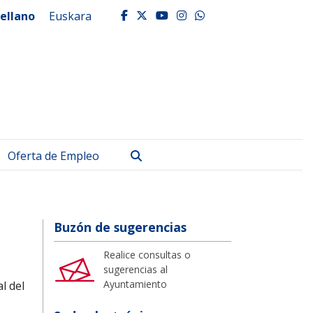
ellano
Euskara
facebook
twitter
youtube
instagram
whatsapp
Buscar
Oferta de Empleo
Buzón de sugerencias
Realice consultas o
sugerencias al
Ayuntamiento
l del