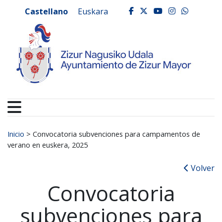
Ayuntamiento de Zizur
Ir al contenido
Castellano
Euskara
facebook
twitter
youtube
instagr
whats
Buscar:
Inicio
>
Convocatoria subvenciones para campamentos de
verano en euskera, 2025
Volver
Convocatoria
subvenciones para