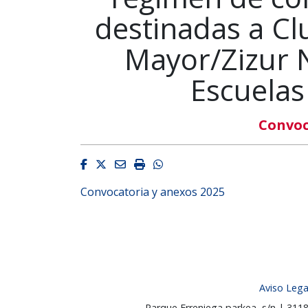
destinadas a Cl
Mayor/Zizur 
Escuelas
Convoc
Facebook
Twitter
Email
Imprimir
Whatsapp
Convocatoria y anexos 2025
Aviso Lega
Parque Erreniega parkea, s/n | 31