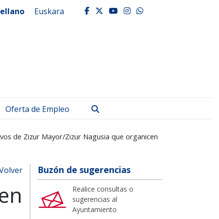
ellano
Euskara
facebook
twitter
youtube
instagram
whatsapp
Buscar
Oferta de Empleo
ivos de Zizur Mayor/Zizur Nagusia que organicen
Buzón de sugerencias
Volver
 en
Realice consultas o
sugerencias al
,
Ayuntamiento