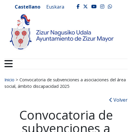
Ayuntamiento de Zizur
Ir al contenido
Castellano
Euskara
facebook
twitter
youtube
instagr
whats
Buscar:
Inicio
>
Convocatoria de subvenciones a asociaciones del área
social, ámbito discapacidad 2025
Volver
Convocatoria de
subvenciones a