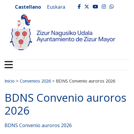
Ayuntamiento de Zizur
Ir al contenido
Castellano
Euskara
facebook
twitter
youtube
instagr
whats
Buscar:
Inicio
>
Convenios 2026
>
BDNS Convenio auroros 2026
BDNS Convenio auroros
2026
BDNS Convenio auroros 2026