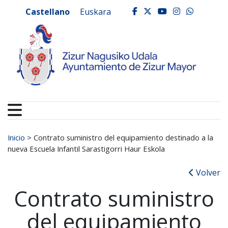
Ayuntamiento de Zizur
Ir al contenido
Castellano
Euskara
facebook
twitter
youtube
instagr
whats
Buscar:
Inicio
>
Contrato suministro del equipamiento destinado a la
nueva Escuela Infantil Sarastigorri Haur Eskola
Volver
Contrato suministro
del equipamiento