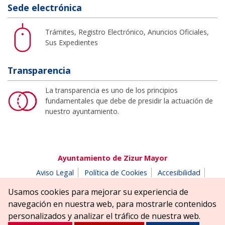
Sede electrónica
Trámites, Registro Electrónico, Anuncios Oficiales,
Sus Expedientes
Transparencia
La transparencia es uno de los principios
fundamentales que debe de presidir la actuación de
nuestro ayuntamiento.
Ayuntamiento de Zizur Mayor
Aviso Legal
Política de Cookies
Accesibilidad
Aviso de privacidad
Buzón de denuncias
Usamos cookies para mejorar su experiencia de
Parque Erreniega parkea, s/n | 31180 Zizur Mayor-Zizur
navegación en nuestra web, para mostrarle contenidos
Nagusia (NAVARRA-NAFARROA)
personalizados y analizar el tráfico de nuestra web.
Tel. 948 181900
ayuntamiento@zizurmayor.es