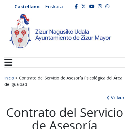
Ayuntamiento de Zizur
Ir al contenido
Castellano
Euskara
facebook
twitter
youtube
instagr
whats
Buscar:
Inicio
>
Contrato del Servicio de Asesoría Psicológica del Área
de Igualdad
Volver
Contrato del Servicio
de Asesoría