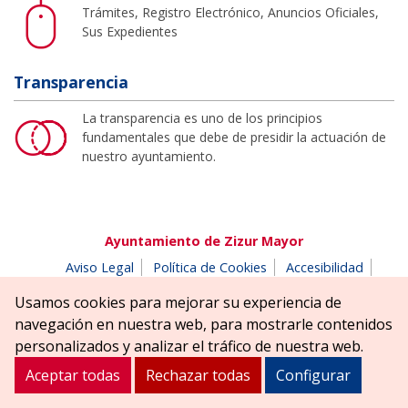
Trámites, Registro Electrónico, Anuncios Oficiales,
Sus Expedientes
Transparencia
La transparencia es uno de los principios
fundamentales que debe de presidir la actuación de
nuestro ayuntamiento.
Ayuntamiento de Zizur Mayor
Aviso Legal
Política de Cookies
Accesibilidad
Aviso de privacidad
Buzón de denuncias
Usamos cookies para mejorar su experiencia de
Parque Erreniega parkea, s/n | 31180 Zizur Mayor-Zizur
navegación en nuestra web, para mostrarle contenidos
Nagusia (NAVARRA-NAFARROA)
personalizados y analizar el tráfico de nuestra web.
Tel. 948 181900
ayuntamiento@zizurmayor.es
Aceptar todas
Rechazar todas
Configurar