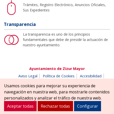
Trámites, Registro Electrónico, Anuncios Oficiales,
Sus Expedientes
Transparencia
La transparencia es uno de los principios
fundamentales que debe de presidir la actuación de
nuestro ayuntamiento.
Ayuntamiento de Zizur Mayor
Aviso Legal
Política de Cookies
Accesibilidad
Aviso de privacidad
Buzón de denuncias
Usamos cookies para mejorar su experiencia de
Parque Erreniega parkea, s/n | 31180 Zizur Mayor-Zizur
navegación en nuestra web, para mostrarle contenidos
Nagusia (NAVARRA-NAFARROA)
personalizados y analizar el tráfico de nuestra web.
Tel. 948 181900
ayuntamiento@zizurmayor.es
Aceptar todas
Rechazar todas
Configurar