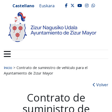
Ayuntamiento de Zizur
Ir al contenido
Castellano
Euskara
facebook
twitter
youtube
instagr
whats
Buscar:
Inicio
>
Contrato de suministro de vehículo para el
Ayuntamiento de Zizur Mayor
Volver
Contrato de
suministro de