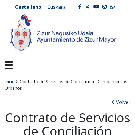
Ayuntamiento de Zizur
Ir al contenido
Castellano
Euskara
facebook
twitter
youtube
instagr
whats
Buscar:
Inicio
>
Contrato de Servicios de Conciliación «Campamentos
Urbanos»
Volver
Contrato de Servicios
de Conciliación