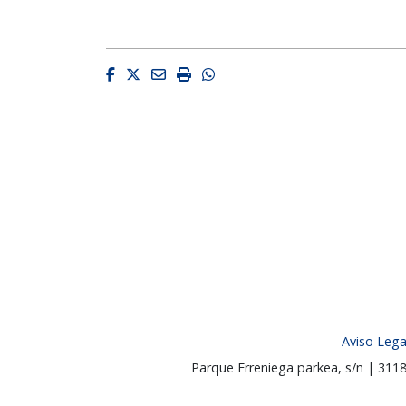
Facebook
Twitter
Email
Imprimir
Whatsapp
Aviso Lega
Parque Erreniega parkea, s/n | 31