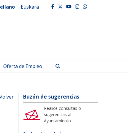
ellano
Euskara
facebook
twitter
youtube
instagram
whatsapp
Buscar
Oferta de Empleo
Buzón de sugerencias
Volver
o
Realice consultas o
sugerencias al
Ayuntamiento