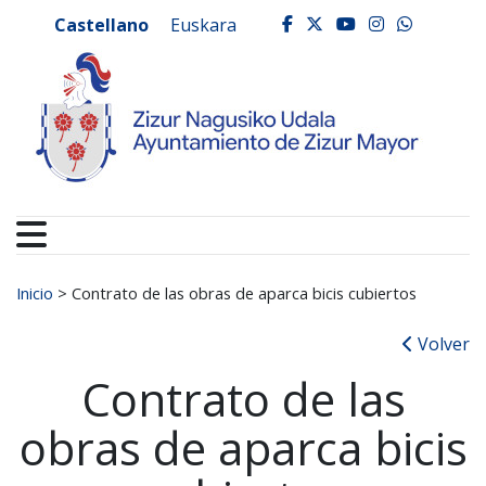
Ayuntamiento de Zizur
Ir al contenido
Castellano
Euskara
facebook
twitter
youtube
instagr
whats
Buscar:
Inicio
>
Contrato de las obras de aparca bicis cubiertos
Volver
Contrato de las
obras de aparca bicis