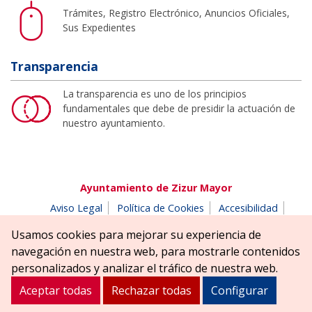
Trámites, Registro Electrónico, Anuncios Oficiales,
Sus Expedientes
Transparencia
La transparencia es uno de los principios
fundamentales que debe de presidir la actuación de
nuestro ayuntamiento.
Ayuntamiento de Zizur Mayor
Aviso Legal
Política de Cookies
Accesibilidad
Aviso de privacidad
Buzón de denuncias
Usamos cookies para mejorar su experiencia de
Parque Erreniega parkea, s/n | 31180 Zizur Mayor-Zizur
navegación en nuestra web, para mostrarle contenidos
Nagusia (NAVARRA-NAFARROA)
personalizados y analizar el tráfico de nuestra web.
Tel. 948 181900
ayuntamiento@zizurmayor.es
Aceptar todas
Rechazar todas
Configurar