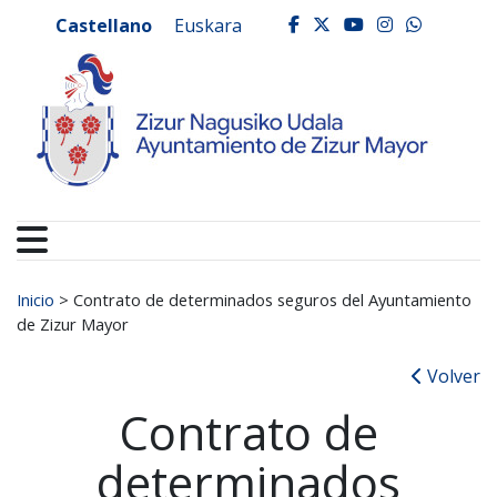
Ayuntamiento de Zizur
Ir al contenido
Castellano
Euskara
facebook
twitter
youtube
instagr
whats
Buscar:
Inicio
>
Contrato de determinados seguros del Ayuntamiento
de Zizur Mayor
Volver
Contrato de
determinados