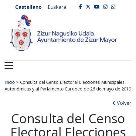
Ayuntamiento de Zizur
Ir al contenido
Castellano
Euskara
facebook
twitter
youtube
instagr
whats
Buscar:
Inicio
>
Consulta del Censo Electoral Elecciones Municipales,
Autonómicas y al Parlamento Europeo de 26 de mayo de 2019
Volver
Consulta del Censo
Electoral Elecciones