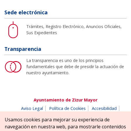
Sede electrónica
Trámites, Registro Electrónico, Anuncios Oficiales,
Sus Expedientes
Transparencia
La transparencia es uno de los principios
fundamentales que debe de presidir la actuación de
nuestro ayuntamiento.
Ayuntamiento de Zizur Mayor
Aviso Legal
Política de Cookies
Accesibilidad
Aviso de privacidad
Buzón de denuncias
Usamos cookies para mejorar su experiencia de
Parque Erreniega parkea, s/n | 31180 Zizur Mayor-Zizur
navegación en nuestra web, para mostrarle contenidos
Nagusia (NAVARRA-NAFARROA)