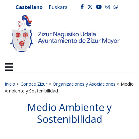
Ayuntamiento de Zizur
Ir al contenido
Castellano
Euskara
facebook
twitter
youtube
instagr
whats
Buscar:
Inicio
>
Conoce Zizur
>
Organizaciones y Asociaciones
>
Medio
Ambiente y Sostenibilidad
Medio Ambiente y
Sostenibilidad