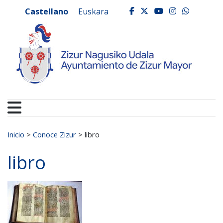
Ayuntamiento de Zizur
Ir al contenido
Castellano
Euskara
facebook
twitter
youtube
instagr
whats
Buscar:
Inicio
>
Conoce Zizur
>
libro
libro