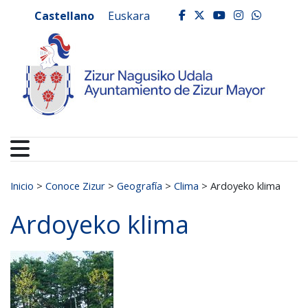
Ayuntamiento de Zizur
Ir al contenido
Castellano
Euskara
facebook
twitter
youtube
instagr
whats
Buscar:
Inicio
>
Conoce Zizur
>
Geografía
>
Clima
>
Ardoyeko klima
Ardoyeko klima