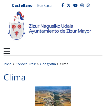
Ayuntamiento de Zizur
Ir al contenido
Castellano
Euskara
facebook
twitter
youtube
instagr
whats
Buscar:
Inicio
>
Conoce Zizur
>
Geografía
>
Clima
Clima