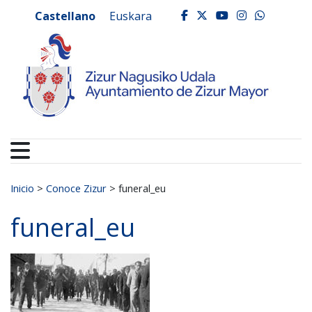
Ayuntamiento de Zizur
Ir al contenido
Castellano
Euskara
facebook
twitter
youtube
instagr
whats
Buscar:
Inicio
>
Conoce Zizur
>
funeral_eu
funeral_eu