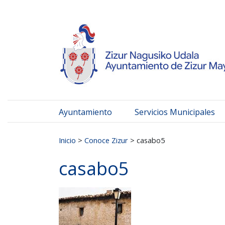
Ayuntamiento de Zizur
Ir al contenido
Ayuntamiento
Servicios Municipales
Buscar:
Inicio
>
Conoce Zizur
>
casabo5
casabo5