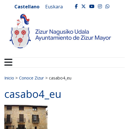
Ayuntamiento de Zizur
Ir al contenido
Castellano
Euskara
facebook
twitter
youtube
instagr
whats
Buscar:
Inicio
>
Conoce Zizur
>
casabo4_eu
casabo4_eu