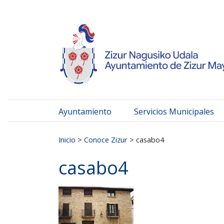
Ayuntamiento de Zizur
Ir al contenido
Ayuntamiento
Servicios Municipales
Buscar:
Inicio
>
Conoce Zizur
>
casabo4
casabo4