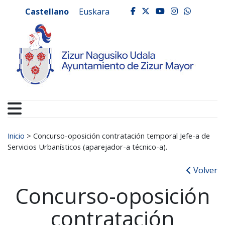
Ayuntamiento de Zizur
Ir al contenido
Castellano
Euskara
facebook
twitter
youtube
instagr
whats
Buscar:
Inicio
>
Concurso-oposición contratación temporal Jefe-a de
Servicios Urbanísticos (aparejador-a técnico-a).
Volver
Concurso-oposición
contratación