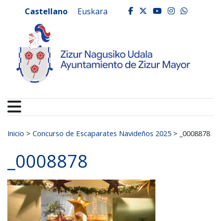
Ayuntamiento de Zizur
Ir al contenido
Castellano
Euskara
facebook
twitter
youtube
instagr
whats
Buscar:
Inicio
>
Concurso de Escaparates Navideños 2025
>
_0008878
_0008878