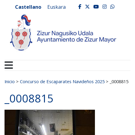
Ayuntamiento de Zizur
Ir al contenido
Castellano
Euskara
facebook
twitter
youtube
instagr
whats
Buscar:
Inicio
>
Concurso de Escaparates Navideños 2025
>
_0008815
_0008815