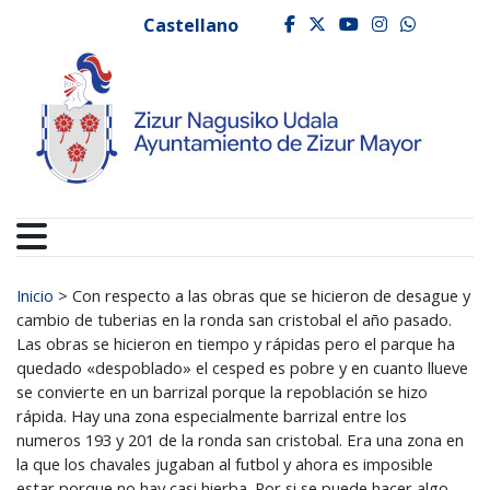
Ayuntamiento de Zizur
Ir al contenido
Castellano
facebook
twitter
youtube
instagr
whats
Buscar:
Inicio
>
Con respecto a las obras que se hicieron de desague y
cambio de tuberias en la ronda san cristobal el año pasado.
Las obras se hicieron en tiempo y rápidas pero el parque ha
quedado «despoblado» el cesped es pobre y en cuanto llueve
se convierte en un barrizal porque la repoblación se hizo
rápida. Hay una zona especialmente barrizal entre los
numeros 193 y 201 de la ronda san cristobal. Era una zona en
la que los chavales jugaban al futbol y ahora es imposible
estar porque no hay casi hierba. Por si se puede hacer algo…