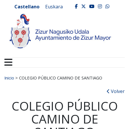
Ayuntamiento de Zizur
Ir al contenido
Castellano
Euskara
facebook
twitter
youtube
instagr
whats
Buscar:
Inicio
>
COLEGIO PÚBLICO CAMINO DE SANTIAGO
Volver
COLEGIO PÚBLICO
CAMINO DE