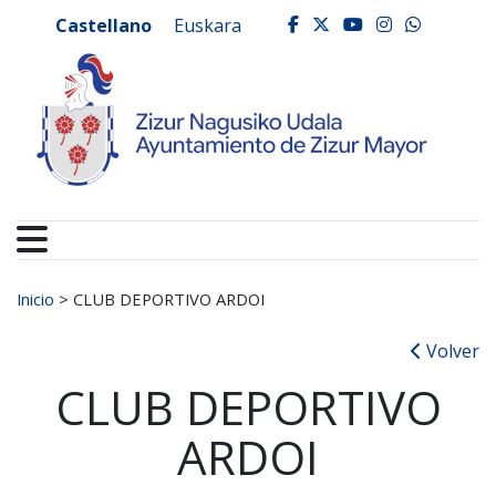
Ayuntamiento de Zizur
Ir al contenido
Castellano
Euskara
facebook
twitter
youtube
instagr
whats
Buscar:
Inicio
>
CLUB DEPORTIVO ARDOI
Volver
CLUB DEPORTIVO
ARDOI