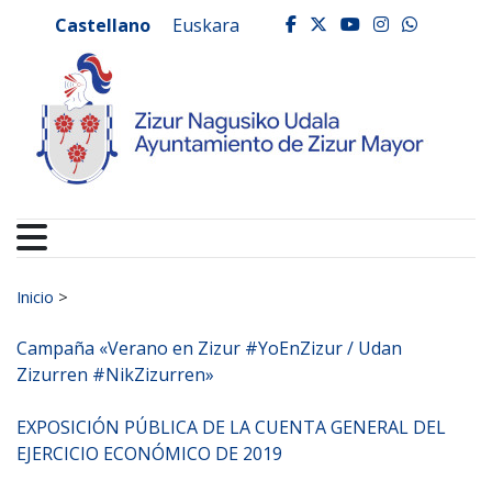
Ayuntamiento de Zizur
Ir al contenido
Castellano
Euskara
facebook
twitter
youtube
instagr
whats
Buscar:
Inicio
>
Campaña «Verano en Zizur #YoEnZizur / Udan
Zizurren #NikZizurren»
EXPOSICIÓN PÚBLICA DE LA CUENTA GENERAL DEL
EJERCICIO ECONÓMICO DE 2019