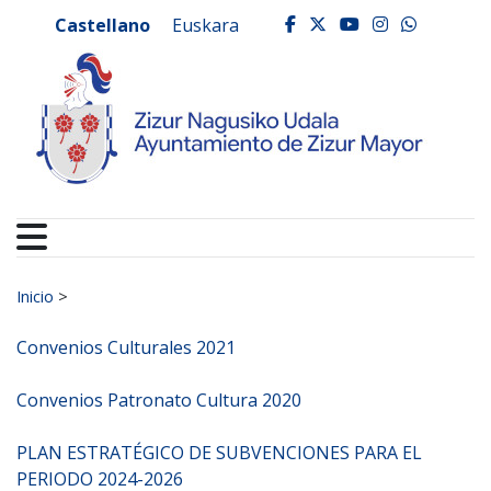
Ayuntamiento de Zizur
Ir al contenido
Castellano
Euskara
facebook
twitter
youtube
instagr
whats
Buscar:
Inicio
>
Convenios Culturales 2021
Convenios Patronato Cultura 2020
PLAN ESTRATÉGICO DE SUBVENCIONES PARA EL
PERIODO 2024-2026