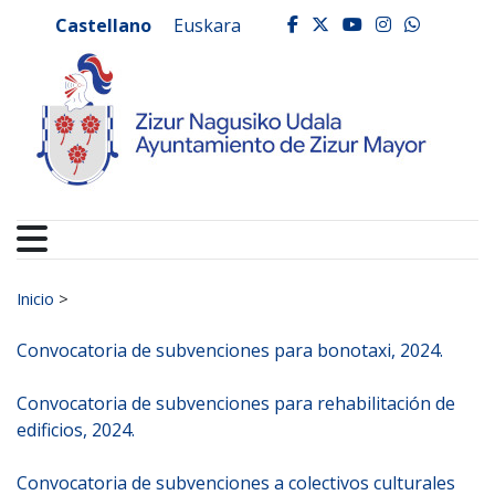
Ayuntamiento de Zizur
Ir al contenido
Castellano
Euskara
facebook
twitter
youtube
instagr
whats
Buscar:
Inicio
>
Convocatoria de subvenciones para bonotaxi, 2024.
Convocatoria de subvenciones para rehabilitación de
edificios, 2024.
Convocatoria de subvenciones a colectivos culturales