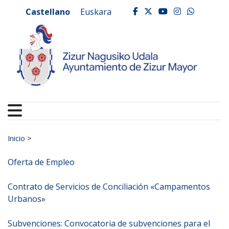
Ayuntamiento de Zizur
Ir al contenido
Castellano
Euskara
facebook
twitter
youtube
instagr
whats
Buscar:
Inicio
>
Oferta de Empleo
Contrato de Servicios de Conciliación «Campamentos
Urbanos»
Subvenciones: Convocatoria de subvenciones para el