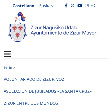
Ayuntamiento de Zizur
Ir al contenido
Castellano
Euskara
facebook
twitter
youtube
instagr
whats
Buscar:
Inicio
>
VOLUNTARIADO DE ZIZUR, VOZ
ASOCIACIÓN DE JUBILADOS «LA SANTA CRUZ»
ZIZUR ENTRE DOS MUNDOS