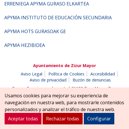
ERRENIEGA APYMA GURASO ELKARTEA
APYMA INSTITUTO DE EDUCACIÓN SECUNDARIA
APYMA HOTS GURASOAK GE
APYMA HEZIBIDEA
Ayuntamiento de Zizur Mayor
Aviso Legal
Política de Cookies
Accesibilidad
Aviso de privacidad
Buzón de denuncias
Parque Erreniega parkea, s/n | 31180 Zizur Mayor-Zizur
Nagusia (NAVARRA-NAFARROA)
Usamos cookies para mejorar su experiencia de
Tel. 948 181900
ayuntamiento@zizurmayor.es
navegación en nuestra web, para mostrarle contenidos
personalizados y analizar el tráfico de nuestra web.
Aceptar todas
Rechazar todas
Configurar