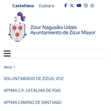
Ayuntamiento de Zizur
Ir al contenido
Castellano
Euskara
facebook
twitter
youtube
instagr
whats
Buscar:
Inicio
>
VOLUNTARIADO DE ZIZUR, VOZ
APYMA C.P. CATALINA DE FOIX
APYMA CAMINO DE SANTIAGO