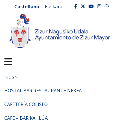
Ayuntamiento de Zizur
Ir al contenido
Castellano
Euskara
facebook
twitter
youtube
instagr
whats
Buscar:
Inicio
>
HOSTAL BAR RESTAURANTE NEKEA
CAFETERÍA COLISEO
CAFÉ – BAR KAHLÚA