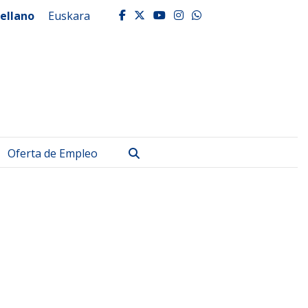
ellano
Euskara
facebook
twitter
youtube
instagram
whatsapp
Buscar
Oferta de Empleo