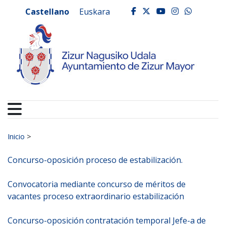
Ayuntamiento de Zizur
Ir al contenido
Castellano
Euskara
facebook
twitter
youtube
instagr
whats
Buscar:
Inicio
>
Concurso-oposición proceso de estabilización.
Convocatoria mediante concurso de méritos de
vacantes proceso extraordinario estabilización
Concurso-oposición contratación temporal Jefe-a de